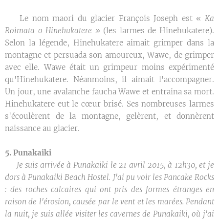
🌿 Le nom maori du glacier François Joseph est «
Ka
Roimata o Hinehukatere »
(les larmes de Hinehukatere).
Selon la légende, Hinehukatere aimait grimper dans la
montagne et persuada son amoureux, Wawe, de grimper
avec elle. Wawe était un grimpeur moins expérimenté
qu'Hinehukatere. Néanmoins, il aimait l'accompagner.
Un jour, une avalanche faucha Wawe et entraina sa mort.
Hinehukatere eut le cœur brisé. Ses nombreuses larmes
s'écoulèrent de la montagne, gelèrent, et donnèrent
naissance au glacier.
5. Punakaiki
✒️
Je suis arrivée à Punakaiki le 21 avril 2015, à 12h30, et je
dors à Punakaiki Beach Hostel. J'ai pu voir les Pancake Rocks
: des roches calcaires qui ont pris des formes étranges en
raison de l'érosion, causée par le vent et les marées. Pendant
la nuit, je suis allée visiter les cavernes de Punakaiki, où j'ai