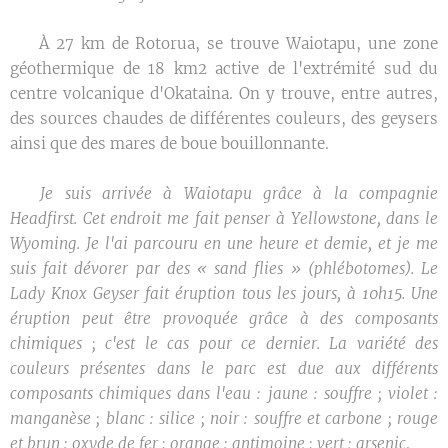
🌿 À 27 km de Rotorua, se trouve Waiotapu, une zone
géothermique de 18 km2 active de l'extrémité sud du
centre volcanique d'Okataina. On y trouve, entre autres,
des sources chaudes de différentes couleurs, des geysers
ainsi que des mares de boue bouillonnante.
✒️
Je suis arrivée à Waiotapu grâce à la compagnie
Headfirst. Cet endroit me fait penser à Yellowstone, dans le
Wyoming. Je l'ai parcouru en une heure et demie, et je me
suis fait dévorer par des « sand flies » (phlébotomes). Le
Lady Knox Geyser fait éruption tous les jours, à 10h15. Une
éruption peut être provoquée grâce à des composants
chimiques ; c'est le cas pour ce dernier. La variété des
couleurs présentes dans le parc est due aux différents
composants chimiques dans l'eau : jaune : souffre ; violet :
manganèse ; blanc : silice ; noir : souffre et carbone ; rouge
et brun : oxyde de fer ; orange : antimoine ; vert : arsenic
.