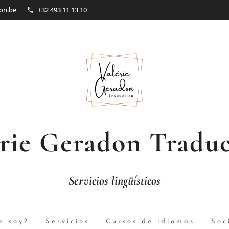
on.be
+32 493 11 13 10
érie Geradon
Traduc
Servicios
lingüísticos
n soy?
Servicios
Cursos de idiomas
Soc