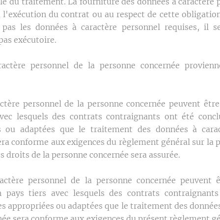
e du traitement. La fourniture des données à caractère 
 l'exécution du contrat ou au respect de cette obligation
 pas les données à caractère personnel requises, il s
pas exécutoire.
ractère personnel de la personne concernée provienn
actère personnel de la personne concernée peuvent êt
avec lesquels des contrats contraignants ont été conc
s ou adaptées que le traitement des données à cara
ra conforme aux exigences du règlement général sur la 
es droits de la personne concernée sera assurée.
actère personnel de la personne concernée peuvent ê
n pays tiers avec lesquels des contrats contraignants
es appropriées ou adaptées que le traitement des données
née sera conforme aux exigences du présent règlement gén