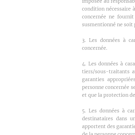
imposée au responsabl
condition nécessaire à
concernée ne fournit
susmentionné ne soit 
3. Les données à ca
concernée.
4. Les données à car
tiers/sous-traitants 
garanties appropriée
personne concernée se
et que la protection d
5. Les données à car
destinataires dans u
apportent des garanti
de la personne concer