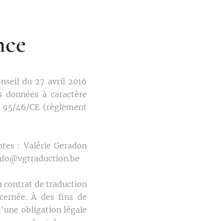
nce
seil du 27 avril 2016
s données à caractère
ve 95/46/CE (règlement
ntes : Valérie Geradon
info@vgtraduction.be
u contrat de traduction
cernée. À des fins de
'une obligation légale