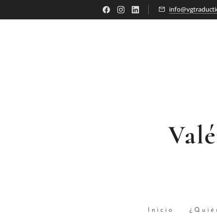
info@vgtraducti
Val
Inicio
¿Quié