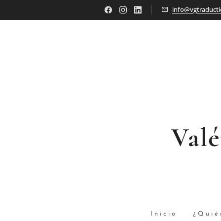
info@vgtraducti
Val
Inicio
¿Quié