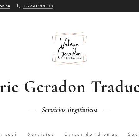
on.be
+32 493 11 13 10
érie Geradon
Traduc
Servicios
lingüísticos
n soy?
Servicios
Cursos de idiomas
Soc