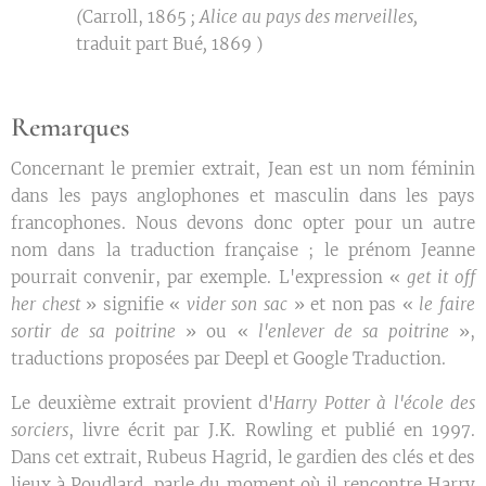
(
Carroll, 1865
;
Alice au pays des merveilles
,
traduit part Bué
,
1869 )
Remarques
Concernant le premier extrait, Jean est un nom féminin
dans les pays anglophones et masculin dans les pays
francophones. Nous devons donc opter pour un autre
nom dans la traduction française ; le prénom Jeanne
pourrait convenir, par exemple. L'expression «
get it off
her chest
» signifie «
vider son sac
» et non pas «
le faire
sortir de sa poitrine
» ou «
l'enlever de sa poitrine
»,
traductions proposées par Deepl et Google Traduction.
Le deuxième extrait provient d'
Harry Potter à l'école des
sorciers
, livre écrit par J.K. Rowling et publié en 1997.
Dans cet extrait, Rubeus Hagrid, le gardien des clés et des
lieux à Poudlard, parle du moment où il rencontre Harry