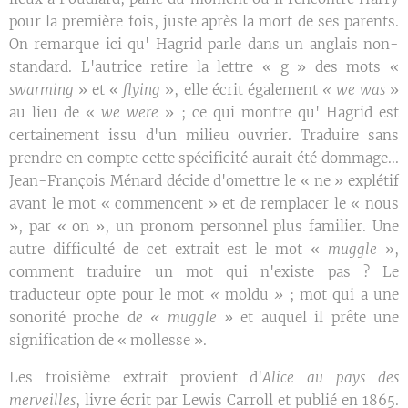
pour la première fois, juste après la mort de ses parents.
On remarque ici qu' Hagrid parle dans un anglais non-
standard. L'autrice retire la lettre « g » des mots «
swarming
» et «
flying
», elle écrit également
« we was
»
au lieu de «
we were
» ; ce qui montre qu' Hagrid est
certainement issu d'un milieu ouvrier. Traduire sans
prendre en compte cette spécificité aurait été dommage...
Jean-François Ménard décide d'omettre le « ne » explétif
avant le mot « commencent » et de remplacer le « nous
», par « on », un pronom personnel plus familier. Une
autre difficulté de cet extrait est le mot «
muggle
»,
comment traduire un mot qui n'existe pas ? Le
traducteur opte pour le mot
«
moldu
»
; mot qui a une
sonorité proche d
e « muggle »
et auquel il prête une
signification de « mollesse ».
Les troisième extrait provient d'
Alice au pays des
merveilles
, livre écrit par Lewis Carroll et publié en 1865.