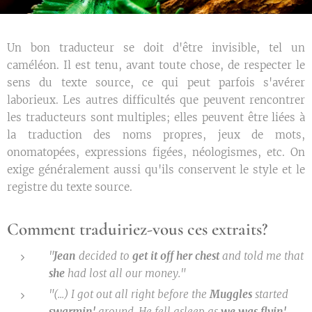
Un bon traducteur se doit d'être invisible, tel un
caméléon. Il est tenu, avant toute chose, de respecter le
sens du texte source, ce qui peut parfois s'avérer
laborieux. Les autres difficultés que peuvent rencontrer
les traducteurs sont multiples; elles peuvent être liées à
la traduction des noms propres, jeux de mots,
onomatopées, expressions figées, néologismes, etc. On
exige généralement aussi qu'ils conservent le style et le
registre du texte source.
Comment traduiriez-vous ces extraits?
"
Jean
decided to
get it off her chest
and told me that
she
had lost all our money."
"(...) I got out all right before the
Muggles
started
swarmin'
around. He fell asleep as
we was
flyin'