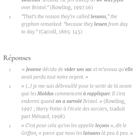
over Bristol."
(Rowling, 1997:16)
"That's the reason they're called
lessons
," the
gryphon remarked: "because they
lessen
from day
to day."
(Carroll, 1865: 145)
Réponses
·
«
Jeanne
décida de
vider son sac
et m'avoua qu'
elle
avait perdu tout notre argent. »
« (...) je me suis débrouillé pour le sortir de là avant
que les
Moldus
commencent
à rappliquer
. Il s'est
endormi quand
on a survolé
Bristol. »
(Rowling,
1997 ;
Harry Potter à l'école des sorciers
, traduit
part Ménard, 1998)
« C'est pour cela qu'on les appelle
leçons
», dit le
Griffon, « parce que nous les
laissons
là peu à peu.
»