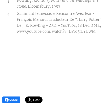
Rowling, J.K.
Harry Potter and the Philosopher's
Stone
. Bloomsbury, 1997.
Gallimard Jeunesse. « Rencontre Avec Jean-
François Ménard, Traducteur De "Harry Potter"
De J. K. Rowling - 4/11.
»
YouTube
, 18 Déc. 2014,
www.youtube.com/watch?v=DFro3fUYUWM
.
Share